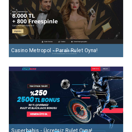
Casino Metropol - Paralı Rulet Oyna!
Superbahis - Ücretsiz Rulet Oyna!