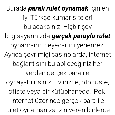
Burada
paralı rulet oynamak
için en
iyi Türkçe kumar siteleri
bulacaksınız. Hiçbir şey
bilgisayarınızda
gerçek parayla rulet
oynamanın heyecanını yenemez.
Ayrıca çevrimiçi casinolarda, internet
bağlantısını bulabileceğiniz her
yerden gerçek para ile
oynayabilirsiniz. Evinizde, otobüste,
ofiste veya bir kütüphanede. Peki
internet üzerinde gerçek para ile
rulet oynamanıza izin veren binlerce