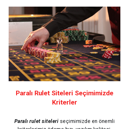
Paralı Rulet Siteleri Seçimimizde
Kriterler
Paralı rulet siteleri
seçimimizde en önemli