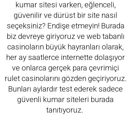
kumar sitesi varken, eğlenceli,
güvenilir ve dürüst bir site nasıl
seçeksiniz? Endişe etmeyin! Burada
biz devreye giriyoruz ve web tabanlı
casinoların büyük hayranları olarak,
her ay saatlerce internette dolaşıyor
ve onlarca gerçek para çevrimiçi
rulet casinolarını gözden geçiriyoruz.
Bunları aylardır test ederek sadece
güvenli kumar siteleri burada
tanıtıyoruz.