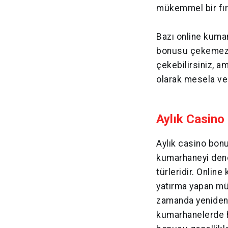
mükemmel bir fır
Bazı online kumar
bonusu çekemezsi
çekebilirsiniz, a
olarak mesela ve
Aylık Casino
Aylık casino bonus
kumarhaneyi dened
türleridir. Online
yatırma yapan müş
zamanda yeniden 
kumarhanelerde he