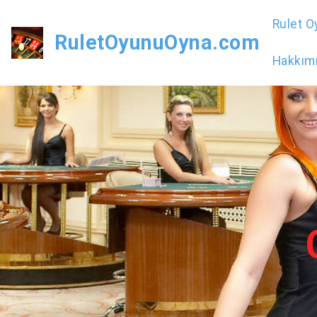
Rulet O
RuletOyunuOyna.com
Hakkım