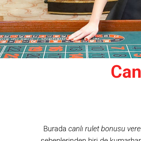
Can
Burada
canlı rulet bonusu ver
sebeplerinden biri de kumarhan