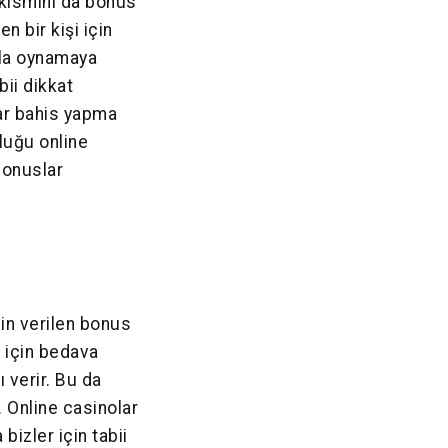
 kısmını da bonus
n bir kişi için
yla oynamaya
bii dikkat
tar bahis yapma
luğu online
bonuslar
in verilen bonus
i için bedava
 verir. Bu da
. Online casinolar
bizler için tabii