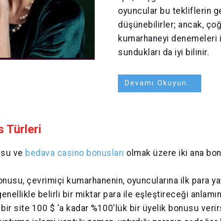
oyuncular bu tekliflerin 
düşünebilirler; ancak, ço
kumarhaneyi denemeleri i
sundukları da iyi bilinir.
Devamı Okuyun...
 Türleri
usu ve
bedava casino bonusları
olmak üzere iki ana bon
onusu, çevrimiçi kumarhanenin, oyuncularına ilk para ya
 genellikle belirli bir miktar para ile eşleştireceği anlamı
 bir site 100 $ 'a kadar %100'lük bir üyelik bonusu ver