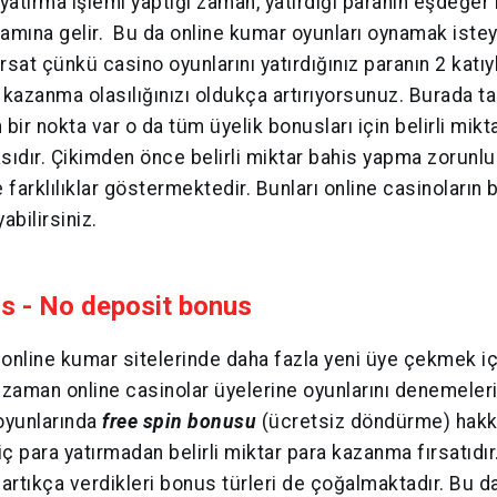
yatırma işlemi yaptığı zaman, yatırdığı paranın eşdeğer
lamına gelir. Bu da online kumar oyunları oynamak isteye
sat çünkü casino oyunlarını yatırdığınız paranın 2 katı
kazanma olasılığınızı oldukça artırıyorsunuz. Burada ta
bir nokta var o da tüm üyelik bonusları için belirli mik
ıdır. Çikimden önce belirli miktar bahis yapma zorunlu
 farklılıklar göstermektedir. Bunları online casinoların 
bilirsiniz.
s - No deposit bonus
online kumar sitelerinde daha fazla yeni üye çekmek iç
, zaman online casinolar üyelerine oyunlarını denemeler
oyunlarında
free spin bonusu
(ücretsiz döndürme) hakkı
hiç para yatırmadan belirli miktar para kazanma fırsatıdır
artıkça verdikleri bonus türleri de çoğalmaktadır. Bu da 