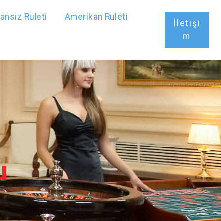
ransız Ruleti
Amerikan Ruleti
İletişi
m
u