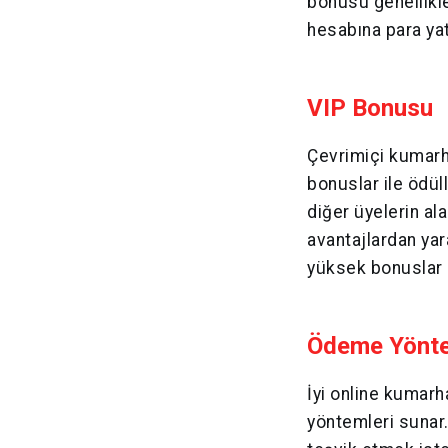
bonusu genellikle
hesabına para yat
VIP Bonusu
Çevrimiçi kumarh
bonuslar ile ödüll
diğer üyelerin al
avantajlardan ya
yüksek bonuslar d
Ödeme Yönte
İyi online kumarh
yöntemleri sunar.