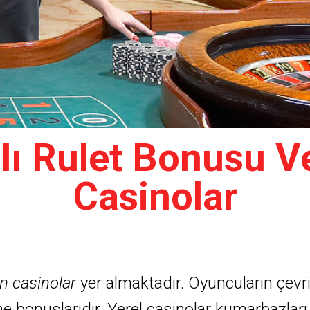
lı Rulet Bonusu V
Casinolar
en casinolar
yer almaktadır. Oyuncuların çevr
e bonuslarıdır. Yerel casinolar kumarbazları