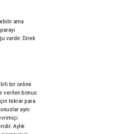
ebilir ama
parayı
ğu vardır. Direk
rli bir online
te verilen bonus
için tekrar para
bonuslar aynı
evrimiçi
idir. Aylık