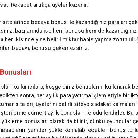
sat. Rekabet artıkça üyeler kazanır.
 sitelerinde bedava bonus ile kazandığınız paraları çek
niz, bazılarında ise hem bonusu hem de kazandığınız 
ma her ikisinde yine belirli miktar bahis yapma zorunlulu
rilen bedava bonusu çekemezsiniz.
 Bonusları
ları kullanıcılara, hoşgeldiniz bonuslarını kullanarak beli
ikten sonra, her ay ilk para yatırma işlemleriyle birlik
 kumar siteleri, üyelerini belirli siteye sadakat kalmaları 
terilerine cömert aylık bonusları ile ödüllendirler. Bu 
yükleme bonusları olarak da bilinir, çünkü oyuncular ç
saplarını yeniden yüklerken alabilecekleri bonus türler