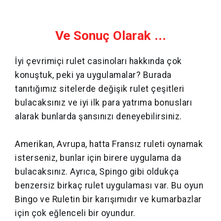
Ve Sonuç Olarak ...
İyi çevrimiçi rulet casinoları hakkında çok
konuştuk, peki ya uygulamalar? Burada
tanıtığımız sitelerde değişik rulet çeşitleri
bulacaksınız ve iyi ilk para yatrıma bonusları
alarak bunlarda şansınızı deneyebilirsiniz.
Amerikan, Avrupa, hatta Fransız ruleti oynamak
isterseniz, bunlar için birere uygulama da
bulacaksınız. Ayrıca, Spingo gibi oldukça
benzersiz birkaç rulet uygulaması var. Bu oyun
Bingo ve Ruletin bir karışımıdır ve kumarbazlar
için çok eğlenceli bir oyundur.