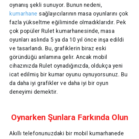
oynanış şekli sunuyor. Bunun nedeni,
kumarhane
sağlayıcılarının masa oyunlarını çok
fazla yükseltme eğiliminde olmadıklarıdır. Pek
çok popüler Rulet kumarhanesinde, masa
oyunları aslında 5 ya da 10 yıl önce inşa edildi
ve tasarlandı. Bu, grafiklerin biraz eski
göründüğü anlamına gelir. Ancak mobil
cihazınızda Rulet oynadığınızda, oldukça yeni
icat edilmiş bir kumar oyunu oynuyorsunuz. Bu
da daha iyi grafikler ve daha iyi bir oyun
deneyimi demektir.
Oynarken Şunlara Farkında Olun
Akıllı telefonunuzdaki bir mobil kumarhanede