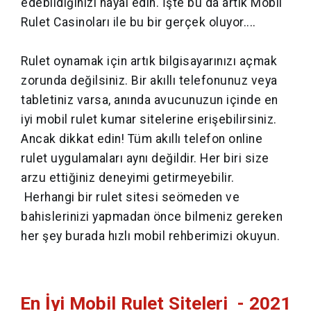
edebildiğinizi hayal edin. İşte bu da artık Mobil
Rulet Casinoları ile bu bir gerçek oluyor....
Rulet oynamak için artık bilgisayarınızı açmak
zorunda değilsiniz. Bir akıllı telefonunuz veya
tabletiniz varsa, anında avucunuzun içinde en
iyi mobil rulet kumar sitelerine erişebilirsiniz.
Ancak dikkat edin! Tüm akıllı telefon online
rulet uygulamaları aynı değildir. Her biri size
arzu ettiğiniz deneyimi getirmeyebilir.
Herhangi bir rulet sitesi seömeden ve
bahislerinizi yapmadan önce bilmeniz gereken
her şey burada hızlı mobil rehberimizi okuyun.
En İyi Mobil Rulet Siteleri - 2021