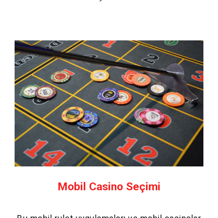
Mobil Casino Seçimi