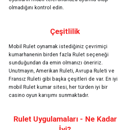
olmadığını kontrol edin.
Çeşitlilik
Mobil Rulet oynamak istediğiniz çevrimiçi
kumarhanenin birden fazla Rulet seçeneği
sunduğundan da emin olmanızı öneririz.
Unutmayın, Amerikan Ruleti, Avrupa Ruleti ve
Fransız Ruleti gibi başka çeşitleri de var. En iyi
mobil Rulet kumar sitesi, her türden iyi bir
casino oyun karışımı sunmaktadır.
Rulet Uygulamaları - Ne Kadar
İyi?