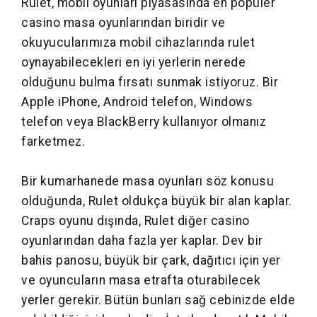
Rulet, mobil oyunları piyasasında en popüler
casino masa oyunlarından biridir ve
okuyucularımıza mobil cihazlarında rulet
oynayabilecekleri en iyi yerlerin nerede
olduğunu bulma fırsatı sunmak istiyoruz. Bir
Apple iPhone, Android telefon, Windows
telefon veya BlackBerry kullanıyor olmanız
farketmez.
Bir kumarhanede masa oyunları söz konusu
olduğunda, Rulet oldukça büyük bir alan kaplar.
Craps oyunu dışında, Rulet diğer casino
oyunlarından daha fazla yer kaplar. Dev bir
bahis panosu, büyük bir çark, dağıtıcı için yer
ve oyuncuların masa etrafta oturabilecek
yerler gerekir. Bütün bunları sağ cebinizde elde