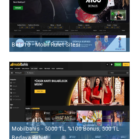
Bets10 - Mobil Rulet Sitesi
Mobilbahis - 5000 TL, %100 Bonus, 500 TL
Bedava Bahis!