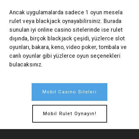
Ancak uygulamalarda sadece 1 oyun mesela
rulet veya blackjack oynayabilirsiniz. Burada
sunulan iyi online casino sitelerinde ise rulet
dışında, birçok blackjack çeşidi, yüzlerce slot
oyunları, bakara, keno, video poker, tombala ve
canlı oyunlar gibi yüzlerce oyun seçenekleri
bulacaksınız.
Mobil Casino Siteleri
Mobil Rulet Oynayın!